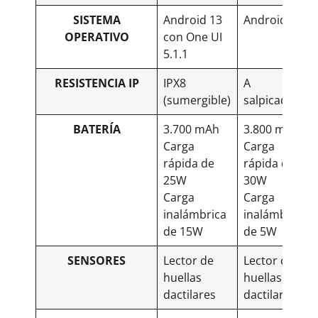
SISTEMA
Android 13
Android 13
OPERATIVO
con One UI
5.1.1
RESISTENCIA IP
IPX8
A
(sumergible)
salpicaduras
BATERÍA
3.700 mAh
3.800 mAh
Carga
Carga
rápida de
rápida de
25W
30W
Carga
Carga
inalámbrica
inalámbrica
de 15W
de 5W
SENSORES
Lector de
Lector de
huellas
huellas
dactilares
dactilares