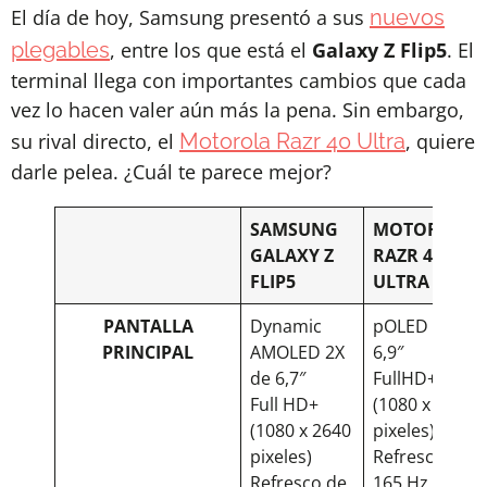
El día de hoy, Samsung presentó a sus
nuevos
plegables
, entre los que está el
Galaxy Z Flip5
. El
terminal llega con importantes cambios que cada
vez lo hacen valer aún más la pena. Sin embargo,
su rival directo, el
Motorola Razr 40 Ultra
, quiere
darle pelea. ¿Cuál te parece mejor?
SAMSUNG
MOTOROLA
GALAXY Z
RAZR 40
FLIP5
ULTRA
PANTALLA
Dynamic
pOLED de
PRINCIPAL
AMOLED 2X
6,9″
de 6,7″
FullHD+
Full HD+
(1080 x 2640
(1080 x 2640
pixeles)
pixeles)
Refresco de
Refresco de
165 Hz