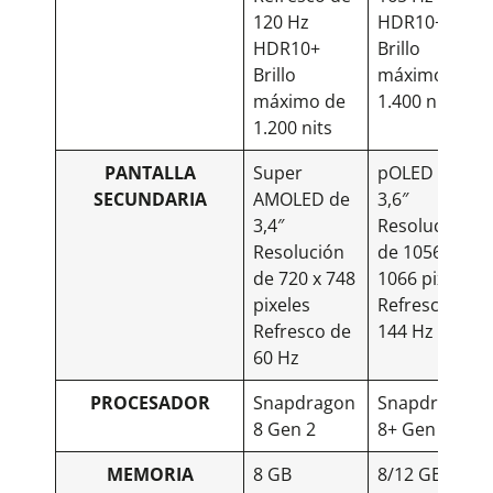
120 Hz
HDR10+
HDR10+
Brillo
Brillo
máximo de
máximo de
1.400 nits
1.200 nits
PANTALLA
Super
pOLED DE
SECUNDARIA
AMOLED de
3,6″
3,4″
Resolución
Resolución
de 1056 x
de 720 x 748
1066 pixeles
pixeles
Refresco de
Refresco de
144 Hz
60 Hz
PROCESADOR
Snapdragon
Snapdragon
8 Gen 2
8+ Gen 1
MEMORIA
8 GB
8/12 GB