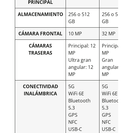
PRINCIPAL
ALMACENAMIENTO
256 o 512
256 o 512
GB
GB
CÁMARA FRONTAL
10 MP
32 MP
CÁMARAS
Principal: 12
Principal: 12
TRASERAS
MP
MP
Ultra gran
Gran
angular: 12
angular: 13
MP
MP
CONECTIVIDAD
5G
5G
INALÁMBRICA
WiFi 6E
WiFi 6E
Bluetooth
Bluetooth
5.3
5.3
GPS
GPS
NFC
NFC
USB-C
USB-C