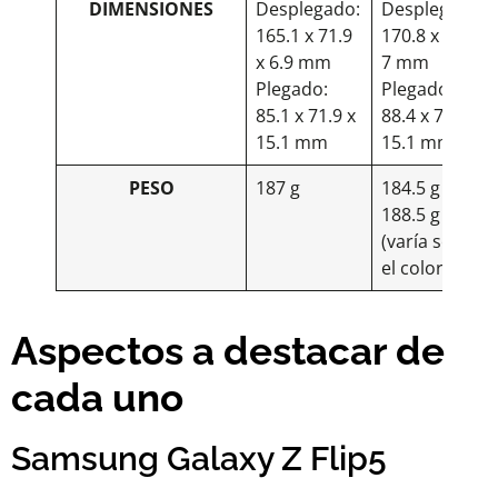
DIMENSIONES
Desplegado:
Desplegado:
165.1 x 71.9
170.8 x 74 x
x 6.9 mm
7 mm
Plegado:
Plegado:
85.1 x 71.9 x
88.4 x 74 x
15.1 mm
15.1 mm
PESO
187 g
184.5 g o
188.5 g
(varía según
el color)
Aspectos a destacar de
cada uno
Samsung Galaxy Z Flip5