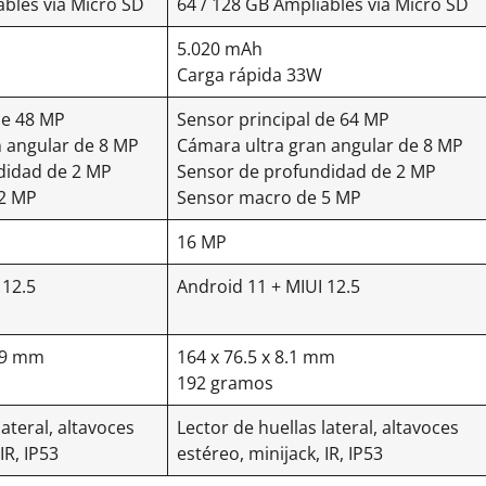
ables vía Micro SD
64 / 128 GB Ampliables vía Micro SD
5.020 mAh
Carga rápida 33W
de 48 MP
Sensor principal de 64 MP
n angular de 8 MP
Cámara ultra gran angular de 8 MP
didad de 2 MP
Sensor de profundidad de 2 MP
 2 MP
Sensor macro de 5 MP
16 MP
 12.5
Android 11 + MIUI 12.5
,29 mm
164 x 76.5 x 8.1 mm
192 gramos
lateral, altavoces
Lector de huellas lateral, altavoces
IR, IP53
estéreo, minijack, IR, IP53