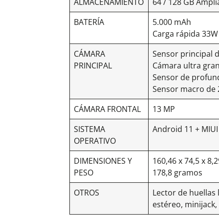
ALMACENAMIENTO
64 / 128 GB Ampli
BATERÍA
5.000 mAh
Carga rápida 33W
CÁMARA
Sensor principal 
PRINCIPAL
Cámara ultra gra
Sensor de profun
Sensor macro de
CÁMARA FRONTAL
13 MP
SISTEMA
Android 11 + MIUI
OPERATIVO
DIMENSIONES Y
160,46 x 74,5 x 8
PESO
178,8 gramos
OTROS
Lector de huellas 
estéreo, minijack, 