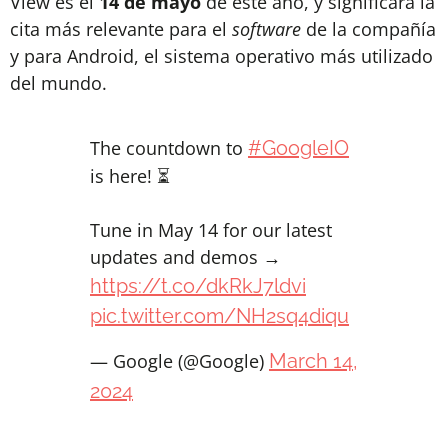
View es el
14 de mayo
de este año, y significará la
cita más relevante para el
software
de la compañía
y para Android, el sistema operativo más utilizado
del mundo.
The countdown to
#GoogleIO
is here! ⏳
Tune in May 14 for our latest
updates and demos →
https://t.co/dkRkJ7ldvi
pic.twitter.com/NH2sq4diqu
— Google (@Google)
March 14,
2024