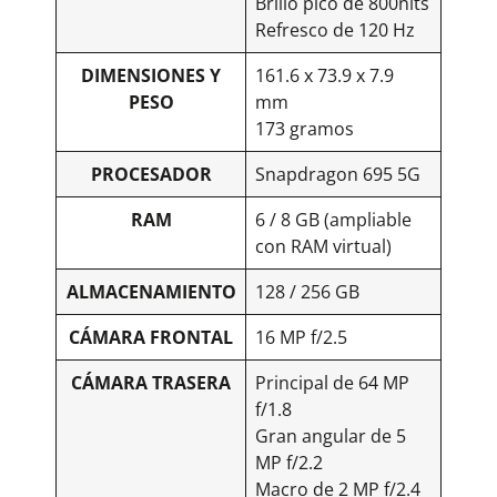
Brillo pico de 800nits
Refresco de 120 Hz
DIMENSIONES Y
161.6 x 73.9 x 7.9
PESO
mm
173 gramos
PROCESADOR
Snapdragon 695 5G
RAM
6 / 8 GB (ampliable
con RAM virtual)
ALMACENAMIENTO
128 / 256 GB
CÁMARA FRONTAL
16 MP f/2.5
CÁMARA TRASERA
Principal de 64 MP
f/1.8
Gran angular de 5
MP f/2.2
Macro de 2 MP f/2.4