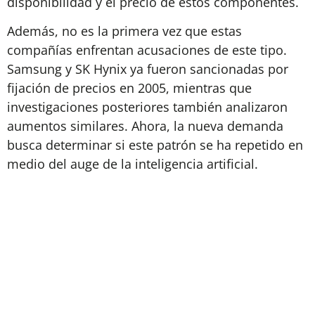
disponibilidad y el precio de estos componentes.
Además, no es la primera vez que estas
compañías enfrentan acusaciones de este tipo.
Samsung y SK Hynix ya fueron sancionadas por
fijación de precios en 2005, mientras que
investigaciones posteriores también analizaron
aumentos similares. Ahora, la nueva demanda
busca determinar si este patrón se ha repetido en
medio del auge de la inteligencia artificial.
Samsung, SK Hynix y Micron enfrentan una
demanda colectiva en Estados Unidos tras ser
acusadas de elevar artificialmente los precios de
la memoria RAM. Usuarios y empresas aseguran
que las tres compañías coordinaron una
reducción en la producción de memorias DDR3 y
DDR4 para generar escasez y aprovechar el